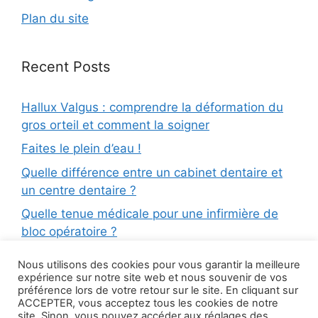
Plan du site
Recent Posts
Hallux Valgus : comprendre la déformation du
gros orteil et comment la soigner
Faites le plein d’eau !
Quelle différence entre un cabinet dentaire et
un centre dentaire ?
Quelle tenue médicale pour une infirmière de
bloc opératoire ?
Médecine dentaire : quelles sont les différentes
Nous utilisons des cookies pour vous garantir la meilleure
spécialités et qui consulter ?
expérience sur notre site web et nous souvenir de vos
préférence lors de votre retour sur le site. En cliquant sur
Minoxidil, le médicament efficace contre la
ACCEPTER, vous acceptez tous les cookies de notre
chute des cheveux
site. Sinon, vous pouvez accéder aux réglages des