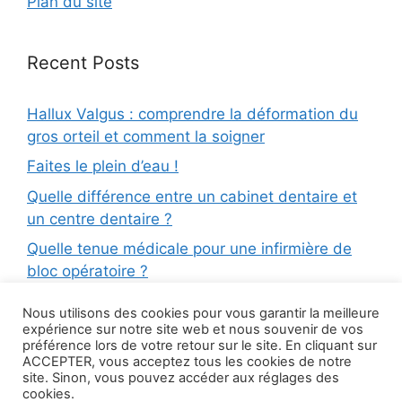
Plan du site
Recent Posts
Hallux Valgus : comprendre la déformation du
gros orteil et comment la soigner
Faites le plein d’eau !
Quelle différence entre un cabinet dentaire et
un centre dentaire ?
Quelle tenue médicale pour une infirmière de
bloc opératoire ?
Médecine dentaire : quelles sont les différentes
Nous utilisons des cookies pour vous garantir la meilleure
spécialités et qui consulter ?
expérience sur notre site web et nous souvenir de vos
préférence lors de votre retour sur le site. En cliquant sur
Minoxidil, le médicament efficace contre la
ACCEPTER, vous acceptez tous les cookies de notre
chute des cheveux
site. Sinon, vous pouvez accéder aux réglages des
cookies.