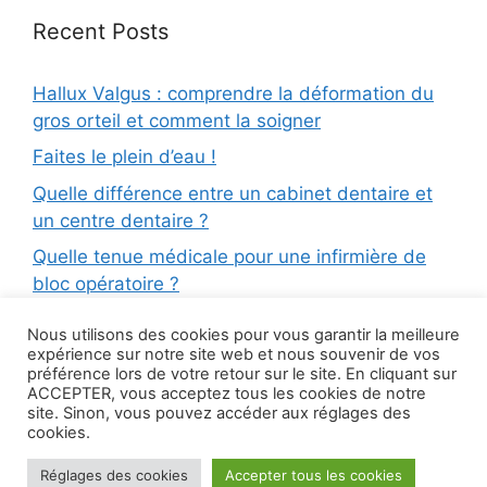
Recent Posts
Hallux Valgus : comprendre la déformation du
gros orteil et comment la soigner
Faites le plein d’eau !
Quelle différence entre un cabinet dentaire et
un centre dentaire ?
Quelle tenue médicale pour une infirmière de
bloc opératoire ?
Médecine dentaire : quelles sont les différentes
Nous utilisons des cookies pour vous garantir la meilleure
spécialités et qui consulter ?
expérience sur notre site web et nous souvenir de vos
préférence lors de votre retour sur le site. En cliquant sur
Minoxidil, le médicament efficace contre la
ACCEPTER, vous acceptez tous les cookies de notre
chute des cheveux
site. Sinon, vous pouvez accéder aux réglages des
cookies.
Réglages des cookies
Accepter tous les cookies