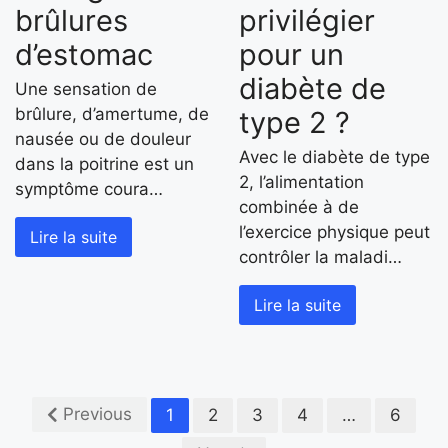
brûlures
privilégier
d’estomac
pour un
diabète de
Une sensation de
brûlure, d’amertume, de
type 2 ?
nausée ou de douleur
Avec le diabète de type
dans la poitrine est un
2, l’alimentation
symptôme coura…
combinée à de
l’exercice physique peut
Lire la suite
contrôler la maladi…
Lire la suite
Previous
1
2
3
4
…
6